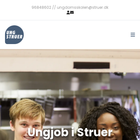
96848602 // ungdomsskolen@struer.dk
Findjob
Opret et job
UngCV
Kontakt
Ungjob i Struer