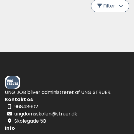
Filter
Stillingstype
Restaurant/cafe
Butik
Lager
Kontor
Institution
Værksted/produktion
Andet
Ansættelsestype
UNG JOB bliver administreret af UNG STRUER.
Praktikplads
Kontakt os
Elevpads
96848602
Fritidsjob
ungdomsskolen@struer.dk
Fuldstidsjob
Frivillig
Skolegade 5B
Info